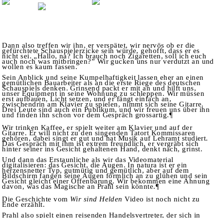
Dann also treffen wir ihn, er verspätet, wir nervös ob er die
gefürchtete Schauspielerzicke sein würde, gehofft, dass er es
nicht sei. „Hallo, na? Ich brauch noch Zigaretten, soll ich euch
auch noch was mitbringen?” Wir gucken uns nur verdutzt an und
wollen es kaum fassen.
Sein Anblick und seine Kumpelhaftigkeit lassen eher an einen
gemütlichen Bauarbeiter als an die erste Riege des deutschen
Schauspiels denken. Grinsend packt er mit an und hilft uns,
unser Equipment in seine Wohnung zu schleppen. Wir müssen
erst aufbauen, Licht setzen, und er fängt einfach an,
zwischendrin am Klavier zu spielen, nimmt sich seine Gitarre.
Drei Leute sind auch ein Publikum, und wir freuen uns über ihn
und finden ihn schon vor dem Gespräch grossartig.¶
Wir trinken Kaffee, er spielt weiter am Klavier und auf der
Gitarre. Er will nicht zu den singenden Tatort Kommissaren
gehören, dabei singt er gut und hat Musik auf Lehramt studiert.
Das Gespräch mit ihm ist extrem freundlich, er vergräbt sich
hinter seiner ins Gesicht gehaltenen Hand, denkt nach, grinst.
Und dann das Erstaunliche als wir das Videomaterial
digitalisieren: das Gesicht, die Augen. In natura ist er ein
herzensnetter Typ, gutmütig und gemütlich, aber auf dem
Bildschirm fangen seine Augen förmlich an zu glühen und sein
Gesicht gleicht einer Offenbarung. Wir bekommen eine Ahnung
davon, was das Magische an Prahl sein könnte.¶
Die Geschichte vom
Wir sind Helden
Video ist noch nicht zu
Ende erzählt.
Prahl also spielt einen reisenden Handelsvertreter, der sich in