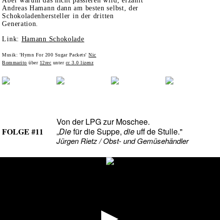
Aber warum das nicht passieren wird, erzählt
Andreas Hamann dann am besten selbst, der
Schokoladenhersteller in der dritten
Generation.
Link:
Hamann Schokolade
Musik: 'Hymn For 200 Sugar Packets'
Nic
Bommarito
über
12rec
unter
cc 3.0 lizenz
Von der LPG zur Moschee.
FOLGE #11
„
Die
für die Suppe,
die
uff de Stulle."
Jürgen Rietz / Obst- und Gemüsehändler