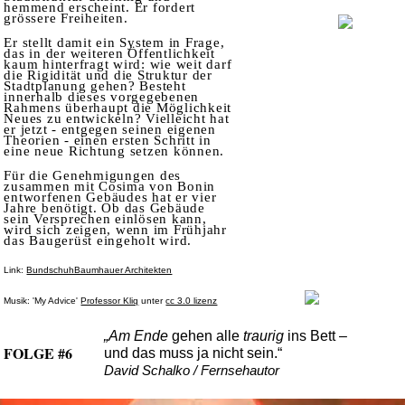
hemmend erscheint. Er fordert
grössere Freiheiten.
Er stellt damit ein System in Frage,
das in der weiteren Öffentlichkeit
kaum hinterfragt wird: wie weit darf
die Rigidität und die Struktur der
Stadtplanung gehen? Besteht
innerhalb dieses vorgegebenen
Rahmens überhaupt die Möglichkeit
Neues zu entwickeln? Vielleicht hat
er jetzt - entgegen seinen eigenen
Theorien - einen ersten Schritt in
eine neue Richtung setzen können.
Für die Genehmigungen des
zusammen mit Cosima von Bonin
entworfenen Gebäudes hat er vier
Jahre benötigt. Ob das Gebäude
sein Versprechen einlösen kann,
wird sich zeigen, wenn im Frühjahr
das Baugerüst eingeholt wird.
Link:
BundschuhBaumhauer Architekten
Musik: 'My Advice'
Professor Kliq
unter
cc 3.0 lizenz
„Am Ende
gehen alle
traurig
ins Bett –
FOLGE #6
und das muss ja nicht sein.“
David Schalko / Fernsehautor