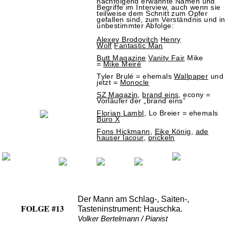
nachfolgend erwähnte Namen und
Begriffe im Interview, auch wenn sie
teilweise dem Schnitt zum Opfer
gefallen sind, zum Verständnis und in
unbestimmter Abfolge:
Alexey Brodovitch
Henry
Wolf
Fantastic Man
Butt Magazine
Vanity Fair
Mike
=
Mike Meiré
Tyler Brulé = ehemals
Wallpaper
und
jetzt =
Monocle
SZ Magazin
,
brand eins
, econy =
Vorläufer der „brand eins”
Florian Lambl
, Lo Breier = ehemals
Büro X
Fons Hickmann
,
Eike König,
ade
hauser lacour,
prickeln
Der Mann am Schlag-, Saiten-,
FOLGE #13
Tasteninstrument: Hauschka.
Volker Bertelmann / Pianist