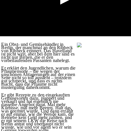
Ein Obst- und Gemüsehändler in
Berlin, der manchmal an den Ribbeck
von Ribbeck erinnert. Das Havelland
ist nicht weit, aber bei dem hier sind es
nicht nur Birnen, die er den
vorbeilaufenden Passanten nahelegt.
Er erklärt den Jugendlichen, warum die
Pflaumensorte – die wegen der
unschönen Ablagerungen auf der einen
Seite nicht so toll aussieht – trotzdem
gut schmeckt, und dass es nichts
macht, dass die Pflaume nicht
mustergültig daherkommt.
Er gibt Rezepte zu den eingekauften
Gemüsesorten dazu, plappert und
verkauft und hat eigentlich nie
dasselbe Angebot parat. Mal mehr
Kürbisse, mal mehr Beeren. Halt das,
was geerntet wurde. Und dann erzählt
er auf einmal, wie die Wende kam, die
Betriebe kein Geld mehr zahlten, und
er mit seinem LKW die Reise nach
Berlin antrat und überhaupt nicht
wusste, wie und vor allem wo er sein
Gemüse loswerden sollte.