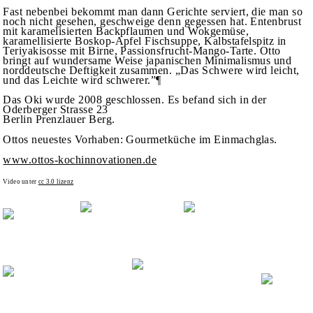
Fast nebenbei bekommt man dann Gerichte serviert, die man so
noch nicht gesehen, geschweige denn gegessen hat. Entenbrust
mit karamelisierten Backpflaumen und Wokgemüse,
karamellisierte Boskop-Apfel Fischsuppe, Kalbstafelspitz in
Teriyakisosse mit Birne, Passionsfrucht-Mango-Tarte. Otto
bringt auf wundersame Weise japanischen Minimalismus und
norddeutsche Deftigkeit zusammen. „Das Schwere wird leicht,
und das Leichte wird schwerer.”¶
Das Oki wurde 2008 geschlossen. Es befand sich in der
Oderberger Strasse 23
Berlin Prenzlauer Berg.
Ottos neuestes Vorhaben: Gourmetküche im Einmachglas.
www.ottos-kochinnovationen.de
Video unter
cc 3.0 lizenz