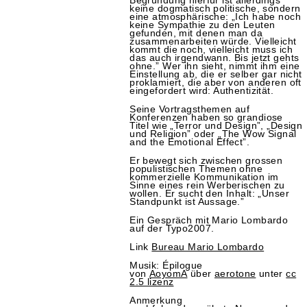
Begründung hierfür ist allerdings
keine dogmatisch politische, sondern
eine atmosphärische: „Ich habe noch
keine Sympathie zu den Leuten
gefunden, mit denen man da
zusammenarbeiten würde. Vielleicht
kommt die noch, vielleicht muss ich
das auch irgendwann. Bis jetzt gehts
ohne.” Wer ihn sieht, nimmt ihm eine
Einstellung ab, die er selber gar nicht
proklamiert, die aber von anderen oft
eingefordert wird: Authentizität.
Seine Vortragsthemen auf
Konferenzen haben so grandiose
Titel wie „Terror und Design”, „Design
und Religion” oder „The Wow Signal
and the Emotional Effect”.
Er bewegt sich zwischen grossen
populistischen Themen ohne
kommerzielle Kommunikation im
Sinne eines rein Werberischen zu
wollen. Er sucht den Inhalt: „Unser
Standpunkt ist Aussage.”
Ein Gespräch mit Mario Lombardo
auf der Typo2007.
Link
Bureau Mario Lombardo
Musik: Épilogue
von
AoyomA
über
aerotone
unter
cc
2.5 lizenz
Anmerkung