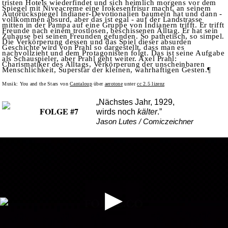
tristen Hotels wiederfindet und sich heimlich morgens vor dem
Spiegel mit Niveacreme eine Irokesenfrisur macht, an seinem
Autorückspiegel Indianer-Devotionalien baumeln hat und dann -
vollkommen absurd, aber das ist egal - auf der Landstrasse
mitten in der Pampa auf eine Gruppe von Indianern trifft. Er trifft
Freunde nach einem trostlosen, beschissenen Alltag. Er hat sein
Zuhause bei seinen Freunden gefunden. So pathetisch, so simpel.
Die Verkörperung dessen und das Spiel dieser absurden
Geschichte wird von Prahl so dargestellt, dass man es
nachvollzieht und dem Protagonisten folgt. Das ist seine Aufgabe
als Schauspieler, aber Prahl geht weiter. Axel Prahl:
Charismatiker des Alltags, Verkörperung der unscheinbaren
Menschlichkeit, Superstar der kleinen, wahrhaftigen Gesten.¶
Musik: You and the Stars von
Cantaloup
über
aerotone
unter
cc 2.5 lizenz
„Nächstes Jahr, 1929,
FOLGE #7
wirds noch
kälter
.”
Jason Lutes / Comiczeichner