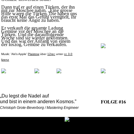
Dann traf er auf einen Türken, der ihn
mit zur Moschee nahm. „Eine grosse
Hilfe waren die Türken. Die haben uns
das erste Mal das Gefühl vermittelt, ihr
braucht keine Angst zu haben.”
Er verkauft die gesamte Ladung
Gemüse vor der Moschee an die
Türken. Und die darauffolgende
Woche sind sie wieder gekommen.
Und das war der Anfang von einem
der loszog, Gemüse zu verkaufen.
Musik: 'Aki's Apple'
Plaistow
über
12rec
unter
cc 3.0
lizenz
„Du legst die Nadel auf
FOLGE #16
und bist in einem anderen Kosmos.”
Christoph Grote-Beverborg / Mastering Engineer