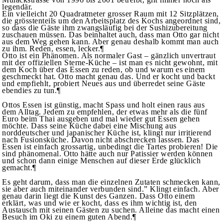
legendär.
Ein vielleicht 20 Quadratmeter grosser Raum mit 12 Sitzplätzen,
die grösstenteils um den Arbeitsplatz des Kochs angeordnet sind,
so dass die Gäste ihm zwangsläufig bei der Sushizubereitung
zuschauen müssen. Das beinhaltet auch, dass man Otto gar nicht
aus dem Weg gehen kann. Aber genau deshalb kommt man auch
zu ihm. Reden, essen, lecker.¶
Otto ist ein Phänomen. Als normaler Gast – gänzlich unvertraut
mit der offiziellen Sterne-Küche – ist man es nicht gewohnt, mit
dem Koch über das Essen zu reden, ob und warum es einem
geschmeckt hat. Otto macht genau das. Und er kocht und backt
und empfiehlt, probiert Neues aus und überredet seine Gäste
ebendies zu tun.¶
Ottos Essen ist günstig, macht Spass und holt einen raus aus
dem Alltag. Jedem zu empfehlen, der etwas mehr als die fünf
Euro beim Thai ausgeben und mal wieder gut Essen gehen
möchte. Dass seine Küche dabei eine Mischung aus
norddeutscher und japanischer Küche ist, klingt nur irritierend
nach Fusionsküche. Davon nicht abschrecken lasssen. Das
Essen ist einfach grossartig, unbedingt die Tartes probieren! Die
sind phänomenal. Otto hätte auch nur Patissier werden können
und schon dann einige Menschen auf dieser Erde glücklich
gemacht.¶
Es geht darum, dass man die einzelnen Zutaten schmecken kann,
sie aber auch miteinander verbunden sind.” Klingt einfach. Aber
genau darin liegt die Kunst des Ganzen. Dass Otto einem
erklärt, was und wie er kocht, dass es ihm wichtig ist, den
Austausch mit seinen Gästen zu suchen. Alleine das macht einen
Besuch im Oki zu einem guten Abend.¶