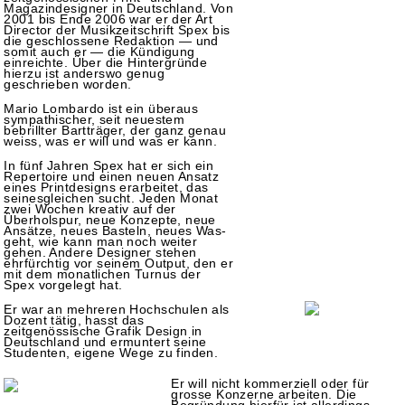
Magazindesigner in Deutschland. Von
2001 bis Ende 2006 war er der Art
Director der Musikzeitschrift Spex bis
die geschlossene Redaktion — und
somit auch er — die Kündigung
einreichte. Über die Hintergründe
hierzu ist anderswo genug
geschrieben worden.
Mario Lombardo ist ein überaus
sympathischer, seit neuestem
bebrillter Bartträger, der ganz genau
weiss, was er will und was er kann.
In fünf Jahren Spex hat er sich ein
Repertoire und einen neuen Ansatz
eines Printdesigns erarbeitet, das
seinesgleichen sucht. Jeden Monat
zwei Wochen kreativ auf der
Überholspur, neue Konzepte, neue
Ansätze, neues Basteln, neues Was-
geht, wie kann man noch weiter
gehen. Andere Designer stehen
ehrfürchtig vor seinem Output, den er
mit dem monatlichen Turnus der
Spex vorgelegt hat.
Er war an mehreren Hochschulen als
Dozent tätig, hasst das
zeitgenössische Grafik Design in
Deutschland und ermuntert seine
Studenten, eigene Wege zu finden.
Er will nicht kommerziell oder für
grosse Konzerne arbeiten. Die