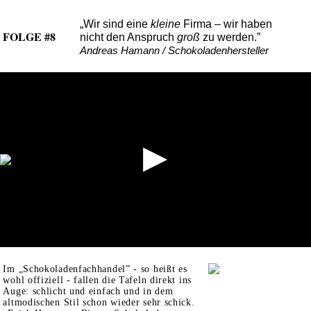
„Wir sind eine
kleine
Firma – wir haben
FOLGE #8
nicht den Anspruch
groß
zu werden.”
Andreas Hamann / Schokoladenhersteller
Im „Schokoladenfachhandel” - so heißt es
wohl offiziell - fallen die Tafeln direkt ins
Auge: schlicht und einfach und in dem
altmodischen Stil schon wieder sehr schick.