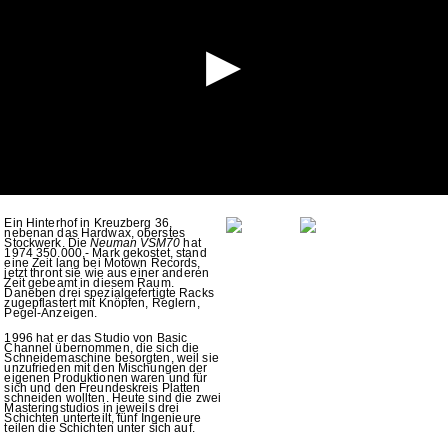
Ein Hinterhof
in Kreuzberg 36,
nebenan das Hardwax, oberstes
Stockwerk. Die
Neuman VSM70
hat
1974 350.000,- Mark gekostet, stand
eine Zeit lang bei Motown Records,
jetzt thront sie wie aus einer anderen
Zeit gebeamt in diesem Raum.
Daneben drei spezialgefertigte Racks
zugepflastert mit Knöpfen, Reglern,
Pegel-Anzeigen.
1996 hat er das Studio von Basic
Channel übernommen, die sich die
Schneidemaschine besorgten, weil sie
unzufrieden mit den Mischungen der
eigenen Produktionen waren und für
sich und den Freundeskreis Platten
schneiden wollten. Heute sind die zwei
Masteringstudios in jeweils drei
Schichten unterteilt, fünf Ingenieure
teilen die Schichten unter sich auf.