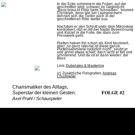
In der Ecke schimmern die Folien, auf die
geschnitten wird, schwarz im Gegenlicht.
„Bass braucht Platz beim Schneiden”, brummt
Christoph, denn wie bei Lautsprechern
dehnen sich die Tiefen auch in der
geschnittenen Rille weiter aus.
Nachdem er den Schnitt unter dem Mikroskop
kontrolliert, ritzt er mit der Nadel Bezeichnung
und Kürzel in die Folie, die dann zum
Presswerk geht.
Platten haben ihn schon als Kind fasziniert,
aber „so ganz rational ist diese ganze
Plattensammlerei natürlich nicht”, seufzt er
und grinst etwas schief, dann lacht er tief und
schnarrend. Und da ist er dann wieder: der
Bass.
Link:
Dubplates & Mastering
(c) Zusätzliche Fotografien
Andreas
Chudowski
Charismatiker des Alltags,
FOLGE #2
Superstar
der kleinen Gesten.
Axel Prahl / Schauspieler