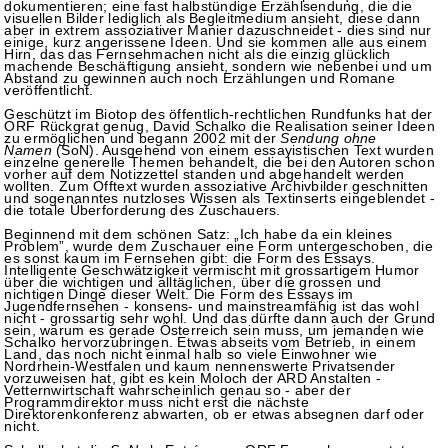
dokumentieren; eine fast halbstündige Erzählsendung, die die
visuellen Bilder lediglich als Begleitmedium ansieht, diese dann
aber in extrem assoziativer Manier dazuschneidet - dies sind nur
einige, kurz angerissene Ideen. Und sie kommen alle aus einem
Hirn, das das Fernsehmachen nicht als die einzig glücklich
machende Beschäftigung ansieht, sondern wie nebenbei und um
Abstand zu gewinnen auch noch Erzählungen und Romane
veröffentlicht.
Geschützt im Biotop des öffentlich-rechtlichen Rundfunks hat der
ORF Rückgrat genug, David Schalko die Realisation seiner Ideen
zu ermöglichen und begann 2002 mit der
Sendung ohne
Namen
(SoN). Ausgehend von einem essayistischen Text wurden
einzelne generelle Themen behandelt, die bei den Autoren schon
vorher auf dem Notizzettel standen und abgehandelt werden
wollten. Zum Offtext wurden assoziative Archivbilder geschnitten
und sogenanntes nutzloses Wissen als Textinserts eingeblendet -
die totale Überforderung des Zuschauers.
Beginnend mit dem schönen Satz: „Ich habe da ein kleines
Problem”, wurde dem Zuschauer eine Form untergeschoben, die
es sonst kaum im Fernsehen gibt: die Form des Essays.
Intelligente Geschwätzigkeit vermischt mit grossartigem Humor
über die wichtigen und alltäglichen, über die grossen und
nichtigen Dinge dieser Welt. Die Form des Essays im
Jugendfernsehen - konsens- und mainstreamfähig ist das wohl
nicht - grossartig sehr wohl. Und das dürfte dann auch der Grund
sein, warum es gerade Österreich sein muss, um jemanden wie
Schalko hervorzubringen. Etwas abseits vom Betrieb, in einem
Land, das noch nicht einmal halb so viele Einwohner wie
Nordrhein-Westfalen und kaum nennenswerte Privatsender
vorzuweisen hat, gibt es kein Moloch der ARD Anstalten -
Vetternwirtschaft wahrscheinlich genau so - aber der
Programmdirektor muss nicht erst die nächste
Direktorenkonferenz abwarten, ob er etwas absegnen darf oder
nicht.