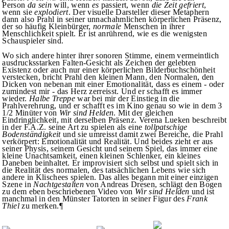
Person
da sein
will, wenn
es
passiert, wenn
die Zeit gefriert
,
wenn sie
explodiert
. Der visuelle Darsteller dieser Metaphern
dann also Prahl in seiner unnachahmlichen körperlichen Präsenz,
der so häufig Kleinbürger,
normale
Menschen in ihrer
Menschlichkeit spielt. Er ist anrührend, wie es die wenigsten
Schauspieler sind.
Wo sich andere hinter ihrer sonoren Stimme, einem vermeintlich
ausdrucksstarken Falten-Gesicht als Zeichen der gelebten
Existenz oder auch nur einer körperlichen Bilderbuchschönheit
verstecken, bricht Prahl den kleinen Mann, den Normalen, den
Dicken von nebenan mit einer Emotionalität, dass es einem - oder
zumindest mir - das Herz zerreisst. Und er schafft es immer
wieder.
Halbe Treppe
war bei mir der Einstieg in die
Prahlverehrung, und er schafft es im Kino genau so wie in dem 3
1/2 Minüter von
Wir sind Helden
. Mit der gleichen
Eindringlichkeit, mit derselben Präsenz. Verena Lueken beschreibt
in der F.A.Z. seine Art zu spielen als eine
tollpatschige
Bodenständigkeit
und sie umreisst damit zwei Bereiche, die Prahl
verkörpert: Emotionalität und Realität. Und beides zieht er aus
seiner Physis, seinem Gesicht und seinem Spiel, das immer eine
kleine Unachtsamkeit, einen kleinen Schlenker, ein kleines
Daneben beinhaltet. Er improvisiert sich selbst und spielt sich in
die Realität des normalen, des tatsächlichen Lebens wie sich
andere in Klischees spielen. Das alles begann mit einer einzigen
Szene in
Nachtgestalten
von Andreas Dresen, schlägt den Bogen
zu dem eben beschriebenen Video von
Wir sind Helden
und ist
manchmal in den Münster Tatorten in seiner Figur des
Frank
Thiel
zu merken.¶