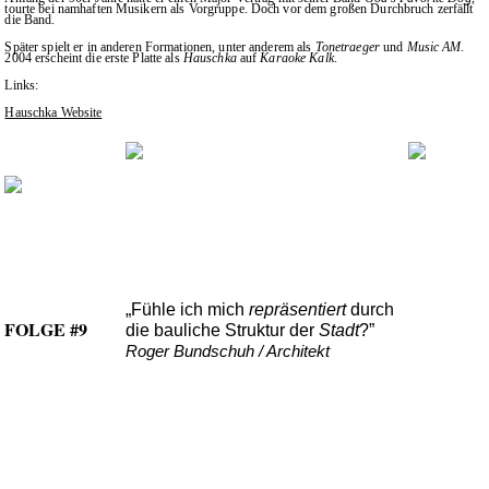
tourte bei namhaften Musikern als Vorgruppe. Doch vor dem großen Durchbruch zerfällt
die Band.
Später spielt er in anderen Formationen, unter anderem als
Tonetraeger
und
Music AM
.
2004 erscheint die erste Platte als
Hauschka
auf
Karaoke Kalk
.
Links:
Hauschka Website
„Fühle ich mich
repräsentiert
durch
FOLGE #9
die bauliche Struktur der
Stadt
?”
Roger Bundschuh / Architekt