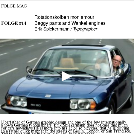
FOLGE MAG
Rotationskolben mon amour
FOLGE #14
Baggy pants and Wankel engines
Erik Spiekermann
/
Typographer
Überfather of German graphic design and one of the few internationally
known German typographers, Erik Spiekermann does not care that much
for cars nowadays.He is more into his 13 or so bicycles, that he is driving
in a rather quick manner in the streets of Berlin, London or San Francisco.