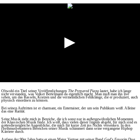
Obwohl ein Titel seiner Veröffentlichungen
The Prepared Piano
lautet, habe ich lange
nicht verstanden, was Volker Bertelmann da eigentlich macht. Man muß man ihn live
sehen, um das Rasseln, Kratzen und die vermeintlichen Fehlklänge, die er produziert, auch
physisch einordnen zu können.
Bei seinen Auftritten ist er charmant, ein Entertainer, der um sein Publikum weiß. Alleine
das eine Rarität.
Seine Musik zieht mich in Bereiche, die ich sonst nur in außergewöhnlichen Momenten
der Klassischen Musik finde. Ich weiß, dass vielen dieser Impuls abgeht, für mich sind es
gottesdienstgleiche Augenblicke, die mich für kurze Zeit ins Nichts versenken. In den
rhythmusbetonteren Bereichen seiner Musik schimmert dann seine vergangene Hiphop
Karriere durch.
Anfang der 90er Jahre hatte er einen Major Vertrag mit seiner Band
God's Favorite Dog
,