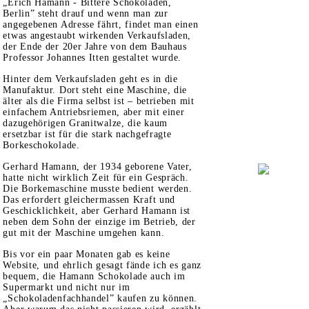
„Erich Hamann - Bittere Schokoladen,
Berlin” steht drauf und wenn man zur
angegebenen Adresse fährt, findet man einen
etwas angestaubt wirkenden Verkaufsladen,
der Ende der 20er Jahre von dem Bauhaus
Professor Johannes Itten gestaltet wurde.
Hinter dem Verkaufsladen geht es in die
Manufaktur. Dort steht eine Maschine, die
älter als die Firma selbst ist – betrieben mit
einfachem Antriebsriemen, aber mit einer
dazugehörigen Granitwalze, die kaum
ersetzbar ist für die stark nachgefragte
Borkeschokolade.
Gerhard Hamann, der 1934 geborene Vater,
hatte nicht wirklich Zeit für ein Gespräch.
Die Borkemaschine musste bedient werden.
Das erfordert gleichermassen Kraft und
Geschicklichkeit, aber Gerhard Hamann ist
neben dem Sohn der einzige im Betrieb, der
gut mit der Maschine umgehen kann.
Bis vor ein paar Monaten gab es keine
Website, und ehrlich gesagt fände ich es ganz
bequem, die Hamann Schokolade auch im
Supermarkt und nicht nur im
„Schokoladenfachhandel” kaufen zu können.