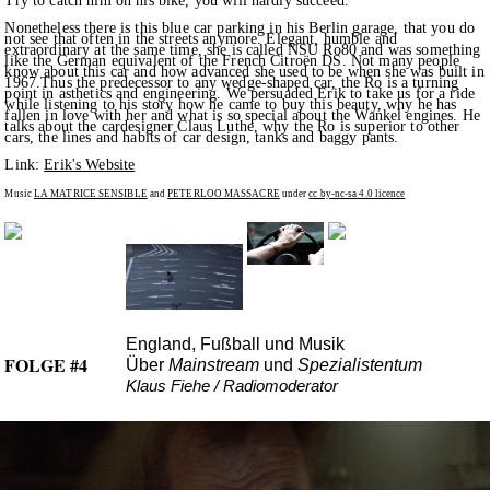
Try to catch him on his bike, you will hardly succeed.
Nonetheless there is this blue car parking in his Berlin garage, that you do
not see that often in the streets anymore. Elegant, humble and
extraordinary at the same time, she is called NSU Ro80 and was something
like the German equivalent of the French Citroën DS. Not many people
know about this car and how advanced she used to be when she was built in
1967.Thus the predecessor to any wedge-shaped car, the Ro is a turning
point in asthetics and engineering. We persuaded Erik to take us for a ride
while listening to his story how he came to buy this beauty, why he has
fallen in love with her and what is so special about the Wankel engines. He
talks about the cardesigner Claus Luthe, why the Ro is superior to other
cars, the lines and habits of car design, tanks and baggy pants.
Link:
Erik's Website
Music
LA MATRICE SENSIBLE
and
PETERLOO MASSACRE
under
cc by-nc-sa 4.0 licence
England, Fußball und Musik
FOLGE #4
Über
Mainstream
und
Spezialistentum
Klaus Fiehe / Radiomoderator